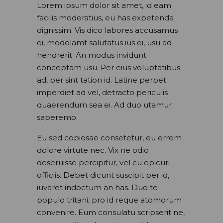
Lorem ipsum dolor sit amet, id eam
facilis moderatius, eu has expetenda
dignissim. Vis dico labores accusamus
ei, modolamt salutatus ius ei, usu ad
hendrerit. An modus invidunt
conceptam usu. Per eius voluptatibus
ad, per sint tation id. Latine perpet
imperdiet ad vel, detracto periculis
quaerendum sea ei. Ad duo utamur
saperemo.
Eu sed copiosae consetetur, eu errem
dolore virtute nec. Vix ne odio
deseruisse percipitur, vel cu epicuri
officiis. Debet dicunt suscipit per id,
iuvaret indoctum an has. Duo te
populo tritani, pro id reque atomorum
convenire. Eum consulatu scripserit ne,