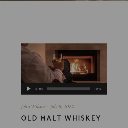
Audio
00:00
00:00
Player
John Wilson
July 8, 2020
OLD MALT WHISKEY