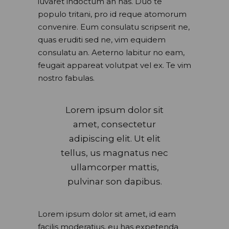
iuvaret indoctum an has. Duo te
populo tritani, pro id reque atomorum
convenire. Eum consulatu scripserit ne,
quas eruditi sed ne, vim equidem
consulatu an. Aeterno labitur no eam,
feugait appareat volutpat vel ex. Te vim
nostro fabulas.
Lorem ipsum dolor sit
amet, consectetur
adipiscing elit. Ut elit
tellus, us magnatus nec
ullamcorper mattis,
pulvinar son dapibus.
Lorem ipsum dolor sit amet, id eam
facilis moderatius, eu has expetenda