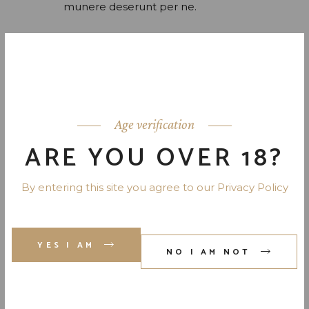
munere deserunt per ne.
LEAVE A REPLY
Your email address will not be
Age verification
published.
Required fields are marked
*
ARE YOU OVER 18?
By entering this site you agree to our Privacy Policy
YES I AM
NO I AM NOT