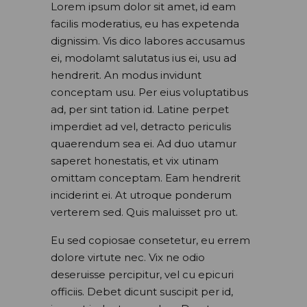
Lorem ipsum dolor sit amet, id eam
facilis moderatius, eu has expetenda
dignissim. Vis dico labores accusamus
ei, modolamt salutatus ius ei, usu ad
hendrerit. An modus invidunt
conceptam usu. Per eius voluptatibus
ad, per sint tation id. Latine perpet
imperdiet ad vel, detracto periculis
quaerendum sea ei. Ad duo utamur
saperet honestatis, et vix utinam
omittam conceptam. Eam hendrerit
inciderint ei. At utroque ponderum
verterem sed. Quis maluisset pro ut.
Eu sed copiosae consetetur, eu errem
dolore virtute nec. Vix ne odio
deseruisse percipitur, vel cu epicuri
officiis. Debet dicunt suscipit per id,