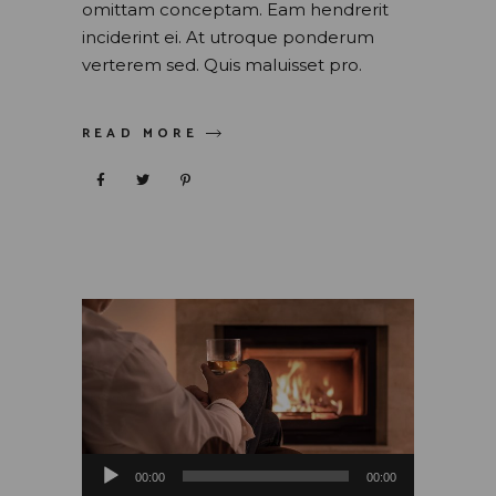
omittam conceptam. Eam hendrerit
inciderint ei. At utroque ponderum
verterem sed. Quis maluisset pro.
READ MORE
Audio
00:00
00:00
Player