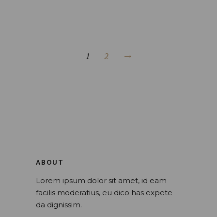
POSTS
NAVIGATION
1
2
ABOUT
Lorem ipsum dolor sit amet, id eam
facilis moderatius, eu dico has expete
da dignissim.