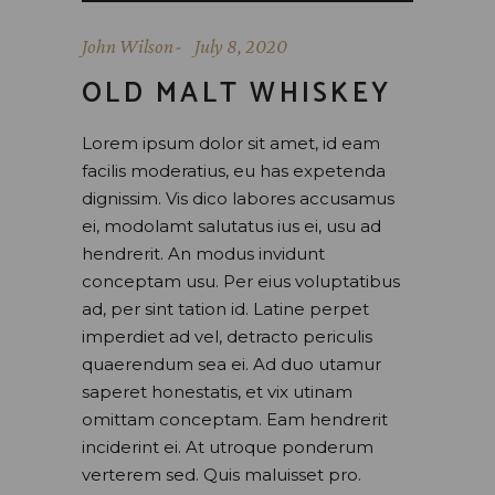
John Wilson
July 8, 2020
OLD MALT WHISKEY
Lorem ipsum dolor sit amet, id eam
facilis moderatius, eu has expetenda
dignissim. Vis dico labores accusamus
ei, modolamt salutatus ius ei, usu ad
hendrerit. An modus invidunt
conceptam usu. Per eius voluptatibus
ad, per sint tation id. Latine perpet
imperdiet ad vel, detracto periculis
quaerendum sea ei. Ad duo utamur
saperet honestatis, et vix utinam
omittam conceptam. Eam hendrerit
inciderint ei. At utroque ponderum
verterem sed. Quis maluisset pro.