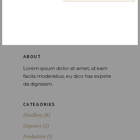
POST COMMENT
ABOUT
Lorem ipsum dolor sit amet, id eam
facilis moderatius, eu dico has expete
da dignissim.
CATEGORIES
Distillery
(8)
Liqueurs
(2)
Production
(1)