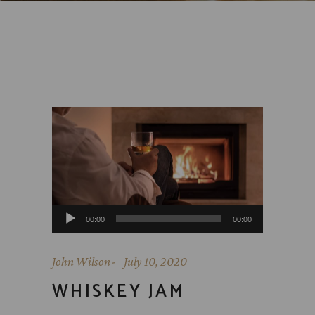
Audio
00:00
00:00
Player
John Wilson
July 10, 2020
WHISKEY JAM