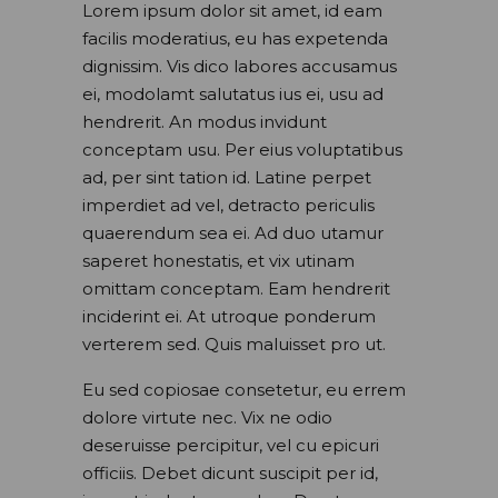
Lorem ipsum dolor sit amet, id eam
facilis moderatius, eu has expetenda
dignissim. Vis dico labores accusamus
ei, modolamt salutatus ius ei, usu ad
hendrerit. An modus invidunt
conceptam usu. Per eius voluptatibus
ad, per sint tation id. Latine perpet
imperdiet ad vel, detracto periculis
quaerendum sea ei. Ad duo utamur
saperet honestatis, et vix utinam
omittam conceptam. Eam hendrerit
inciderint ei. At utroque ponderum
verterem sed. Quis maluisset pro ut.
Eu sed copiosae consetetur, eu errem
dolore virtute nec. Vix ne odio
deseruisse percipitur, vel cu epicuri
officiis. Debet dicunt suscipit per id,