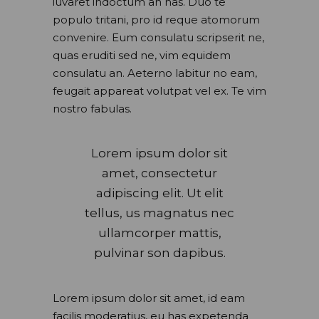
iuvaret indoctum an has. Duo te
populo tritani, pro id reque atomorum
convenire. Eum consulatu scripserit ne,
quas eruditi sed ne, vim equidem
consulatu an. Aeterno labitur no eam,
feugait appareat volutpat vel ex. Te vim
nostro fabulas.
Lorem ipsum dolor sit
amet, consectetur
adipiscing elit. Ut elit
tellus, us magnatus nec
ullamcorper mattis,
pulvinar son dapibus.
Lorem ipsum dolor sit amet, id eam
facilis moderatius, eu has expetenda