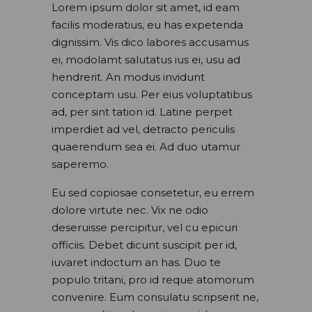
Lorem ipsum dolor sit amet, id eam
facilis moderatius, eu has expetenda
dignissim. Vis dico labores accusamus
ei, modolamt salutatus ius ei, usu ad
hendrerit. An modus invidunt
conceptam usu. Per eius voluptatibus
ad, per sint tation id. Latine perpet
imperdiet ad vel, detracto periculis
quaerendum sea ei. Ad duo utamur
saperemo.
Eu sed copiosae consetetur, eu errem
dolore virtute nec. Vix ne odio
deseruisse percipitur, vel cu epicuri
officiis. Debet dicunt suscipit per id,
iuvaret indoctum an has. Duo te
populo tritani, pro id reque atomorum
convenire. Eum consulatu scripserit ne,