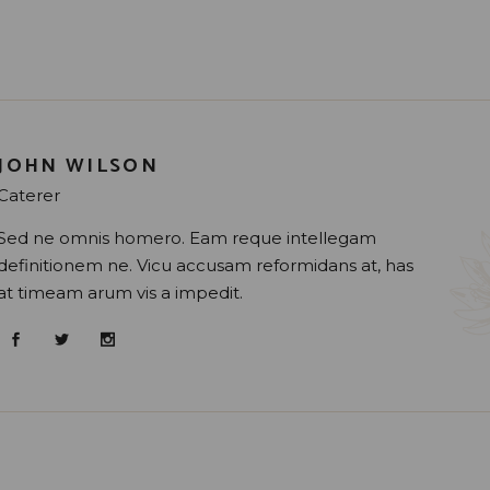
JOHN WILSON
Caterer
Sed ne omnis homero. Eam reque intellegam
definitionem ne. Vicu accusam reformidans at, has
at timeam arum vis a impedit.