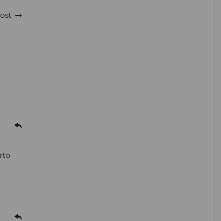
ost
rto