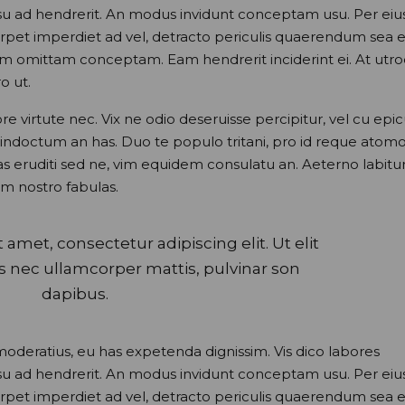
usu ad hendrerit. An modus invidunt conceptam usu. Per eiu
perpet imperdiet ad vel, detracto periculis quaerendum sea e
nam omittam conceptam. Eam hendrerit inciderint ei. At utr
o ut.
 virtute nec. Vix ne odio deseruisse percipitur, vel cu epic
aret indoctum an has. Duo te populo tritani, pro id reque ato
as eruditi sed ne, vim equidem consulatu an. Aeterno labitu
im nostro fabulas.
amet, consectetur adipiscing elit. Ut elit
s nec ullamcorper mattis, pulvinar son
dapibus.
moderatius, eu has expetenda dignissim. Vis dico labores
usu ad hendrerit. An modus invidunt conceptam usu. Per eiu
perpet imperdiet ad vel, detracto periculis quaerendum sea ei