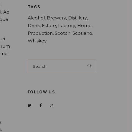
s
TAGS
i. Ad
Alcohol
Brewery
Distillery
oque
Drink
Estate
Factory
Home
Production
Scotch
Scotland
uri
Whiskey
morum
r no
FOLLOW US
s
.