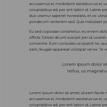
accusamus ei, modolamt salutatus ius ei, 
voluptatibus ad, per sint tation id. Latine 
duo utamur saperet honestatis, et vix uti
ponderum verterem sed. Quis maluisset pr
Eu sed copiosae consetetur, eu errem dolore
officiis. Debet dicunt suscipit per id, iuv
convenire. Eum consulatu scripserit ne, qu
eam, feugait appareat volutpat vel ex. Te v
Lorem ipsum dolor sit 
tellus, us magnatu
Lorem ipsum dolor sit amet, id eam facilis 
accusamus ei, modolamt salutatus ius ei, 
voluptatibus ad, per sint tation id. Latine 