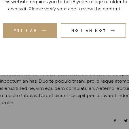
This website requires you to be 18 years of age or older to
access it. Please verify your age to view the content.
YES I AM
NO I AM NOT
moderatius, eu has expetenda dignissim. Vis dico labores
usu ad hendrerit. An modus invidunt conceptam usu. Per eiu
perpet imperdiet ad vel, detracto periculis quaerendum sea e
 virtute nec. Vix ne odio deseruisse percipitur, vel cu epic
aret indoctum an has. Duo te populo tritani, pro id reque ato
as eruditi sed ne, vim equidem consulatu an. Aeterno labitu
im nostro fabulas. Debet dicunt suscipit per id, iuvaret ind
n uman.