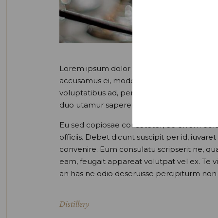
Lorem ipsum dolor sit amet, id eam facilis 
accusamus ei, modolamt salutatus ius ei, 
voluptatibus ad, per sint tation id. Latine 
duo utamur saperemo.
Eu sed copiosae consetetur, eu errem dolore
officiis. Debet dicunt suscipit per id, iuv
convenire. Eum consulatu scripserit ne, qu
eam, feugait appareat volutpat vel ex. Te v
an has ne odio deseruisse percipiturm no
Distillery